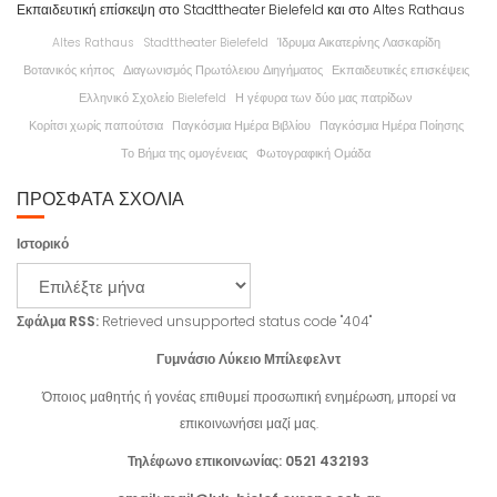
Εκπαιδευτική επίσκεψη στο Stadttheater Bielefeld και στο Altes Rathaus
Altes Rathaus
Stadttheater Bielefeld
Ίδρυμα Αικατερίνης Λασκαρίδη
Βοτανικός κήπος
Διαγωνισμός Πρωτόλειου Διηγήματος
Εκπαιδευτικές επισκέψεις
Ελληνικό Σχολείο Bielefeld
Η γέφυρα των δύο μας πατρίδων
Κορίτσι χωρίς παπούτσια
Παγκόσμια Ημέρα Βιβλίου
Παγκόσμια Ημέρα Ποίησης
Το Βήμα της ομογένειας
Φωτογραφική Ομάδα
ΠΡΌΣΦΑΤΑ ΣΧΌΛΙΑ
Ιστορικό
Σφάλμα RSS:
Retrieved unsupported status code "404"
Γυμνάσιο Λύκειο Μπίλεφελντ
Όποιος μαθητής ή γονέας επιθυμεί προσωπική ενημέρωση, μπορεί να
επικοινωνήσει μαζί μας.
Τηλέφωνο επικοινωνίας: 0521 432193