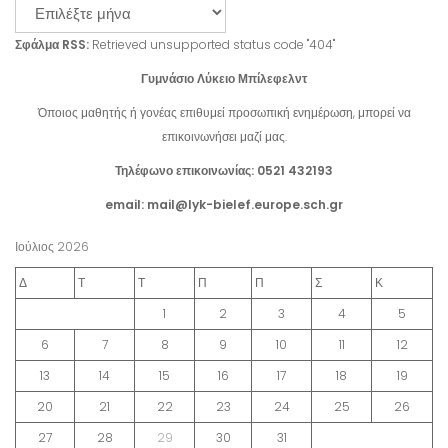
Σφάλμα RSS:
Retrieved unsupported status code "404"
Γυμνάσιο Λύκειο Μπίλεφελντ
Όποιος μαθητής ή γονέας επιθυμεί προσωπική ενημέρωση, μπορεί να
επικοινωνήσει μαζί μας.
Τηλέφωνο επικοινωνίας: 0521 432193
email: mail@lyk-bielef.europe.sch.gr
Ιούλιος 2026
Δ
Τ
Τ
Π
Π
Σ
Κ
1
2
3
4
5
6
7
8
9
10
11
12
13
14
15
16
17
18
19
20
21
22
23
24
25
26
27
28
29
30
31