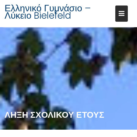
Ελληνικό Γυμνάσιο –
Λύκειο Bielefeld
Μεταπηδήστε
στο
περιεχόμενο
ΛΗΞΗ ΣΧΟΛΙΚΟΥ ΕΤΟΥΣ