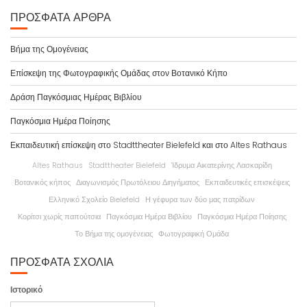
ΠΡΌΣΦΑΤΑ ΆΡΘΡΑ
Βήμα της Ομογένειας
Επίσκεψη της Φωτογραφικής Ομάδας στον Βοτανικό Κήπο
Δράση Παγκόσμιας Ημέρας Βιβλίου
Παγκόσμια Ημέρα Ποίησης
Εκπαιδευτική επίσκεψη στο Stadttheater Bielefeld και στο Altes Rathaus
Altes Rathaus
Stadttheater Bielefeld
Ίδρυμα Αικατερίνης Λασκαρίδη
Βοτανικός κήπος
Διαγωνισμός Πρωτόλειου Διηγήματος
Εκπαιδευτικές επισκέψεις
Ελληνικό Σχολείο Bielefeld
Η γέφυρα των δύο μας πατρίδων
Κορίτσι χωρίς παπούτσια
Παγκόσμια Ημέρα Βιβλίου
Παγκόσμια Ημέρα Ποίησης
Το Βήμα της ομογένειας
Φωτογραφική Ομάδα
ΠΡΌΣΦΑΤΑ ΣΧΌΛΙΑ
Ιστορικό