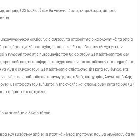
ς αίτησης (23 Ιουλίου) δεν θα γίνονται δεκτές εκπρόθεσμες αιτήσεις
στημα.
 μηχανογραφικού δελτίου να διαθέτουν τα απαραίτητα δικαιολογητικά, τα οποία
ματος ή της σχολής επιτυχίας, η οποία και θα προβεί στον έλεγχο για την
εί η εγγραφή τους στις ημερομηνίες που θα οριστούν. Σε περίπτωση που δεν
ις προϋποθέσεις, οι υποψήφιοι, υποχρεούνται να τα καταθέσουν στο τμήμα ή στη
α γίνει ο έλεγχός τους. Σε περίπτωση διαπίστωσης, είτε κατά τον έλεγχο, είτε
υν οι νόμιμες προϋποθέσεις υπαγωγής στις ειδικές κατηγορίες, λόγω υποβολής
φονται με απόφαση του τμήματος ή της σχολής και αποκλείονται κατά τα δύο (2)
 τα τμήματα και τις σχολές.
θούν σε επόμενο δελτίο τύπου.
μέρα των εξετάσεων από τα εξεταστικά κέντρα της πόλης που θα δηλώσουν ότι θα