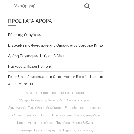
ΠΡΌΣΦΑΤΑ ΆΡΘΡΑ
Βήμα της Ομογένειας
Επίσκεψη της Φωτογραφικής Ομάδας στον Βοτανικό Κήπο
Δράση Παγκόσμιας Ημέρας Βιβλίου
Παγκόσμια Ημέρα Ποίησης
Εκπαιδευτική επίσκεψη στο Stadttheater Bielefeld και στο
Altes Rathaus
Altes Rathaus
Stadttheater Bielefeld
Ίδρυμα Αικατερίνης Λασκαρίδη
Βοτανικός κήπος
Διαγωνισμός Πρωτόλειου Διηγήματος
Εκπαιδευτικές επισκέψεις
Ελληνικό Σχολείο Bielefeld
Η γέφυρα των δύο μας πατρίδων
Κορίτσι χωρίς παπούτσια
Παγκόσμια Ημέρα Βιβλίου
Παγκόσμια Ημέρα Ποίησης
Το Βήμα της ομογένειας