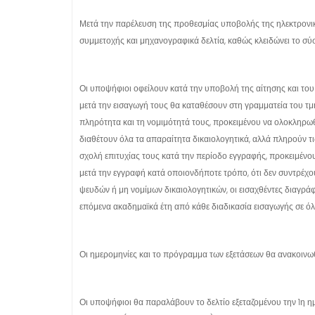
Μετά την παρέλευση της προθεσμίας υποβολής της ηλεκτρονική
συμμετοχής και μηχανογραφικά δελτία, καθώς κλειδώνει το σύ
Οι υποψήφιοι οφείλουν κατά την υποβολή της αίτησης και του
μετά την εισαγωγή τους θα καταθέσουν στη γραμματεία του τμή
πληρότητα και τη νομιμότητά τους, προκειμένου να ολοκληρωθ
διαθέτουν όλα τα απαραίτητα δικαιολογητικά, αλλά πληρούν τ
σχολή επιτυχίας τους κατά την περίοδο εγγραφής, προκειμένου ν
μετά την εγγραφή κατά οποιονδήποτε τρόπο, ότι δεν συντρέχο
ψευδών ή μη νομίμων δικαιολογητικών, οι εισαχθέντες διαγρά
επόμενα ακαδημαϊκά έτη από κάθε διαδικασία εισαγωγής σε όλα
Οι ημερομηνίες και το πρόγραμμα των εξετάσεων θα ανακοινω
Οι υποψήφιοι θα παραλάβουν το δελτίο εξεταζομένου την 1η η