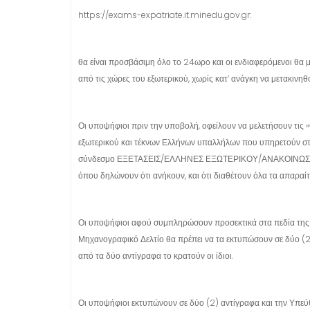
https://exams-expatriate.it.minedu.gov.gr:
θα είναι προσβάσιμη όλο το 24ωρο και οι ενδιαφερόμενοι θα
από τις χώρες του εξωτερικού, χωρίς κατ’ ανάγκη να μετακινηθ
Οι υποψήφιοι πριν την υποβολή, οφείλουν να μελετήσουν τις 
εξωτερικού και τέκνων Ελλήνων υπαλλήλων που υπηρετούν στο 
σύνδεσμο ΕΞΕΤΑΣΕΙΣ/ΕΛΛΗΝΕΣ ΕΞΩΤΕΡΙΚΟΥ/ΑΝΑΚΟΙΝΩΣΕΙΣ, π
όπου δηλώνουν ότι ανήκουν, και ότι διαθέτουν όλα τα απαραίτ
Οι υποψήφιοι αφού συμπληρώσουν προσεκτικά στα πεδία της 
Μηχανογραφικό Δελτίο θα πρέπει να τα εκτυπώσουν σε δύο (2)
από τα δύο αντίγραφα το κρατούν οι ίδιοι.
Οι υποψήφιοι εκτυπώνουν σε δύο (2) αντίγραφα και την Υπεύ