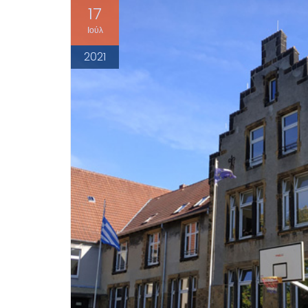
17
Ιούλ
2021