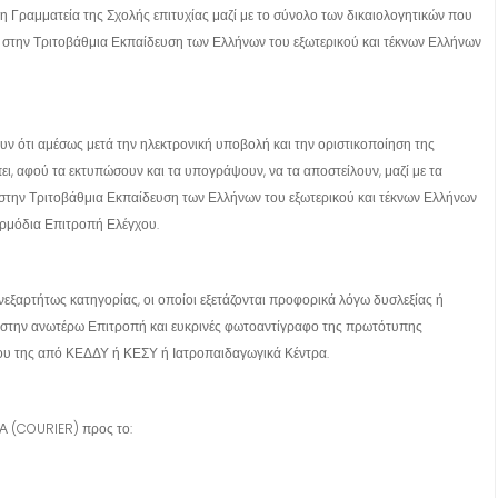
 Γραμματεία της Σχολής επιτυχίας μαζί με το σύνολο των δικαιολογητικών που
 στην Τριτοβάθμια Εκπαίδευση των Ελλήνων του εξωτερικού και τέκνων Ελλήνων
υν ότι αμέσως μετά την ηλεκτρονική υποβολή και την οριστικοποίηση της
ει, αφού τα εκτυπώσουν και τα υπογράψουν, να τα αποστείλουν, μαζί με τα
στην Τριτοβάθμια Εκπαίδευση των Ελλήνων του εξωτερικού και τέκνων Ελλήνων
αρμόδια Επιτροπή Ελέγχου.
ανεξαρτήτως κατηγορίας, οι οποίοι εξετάζονται προφορικά λόγω δυσλεξίας ή
ν στην ανωτέρω Επιτροπή και ευκρινές φωτοαντίγραφο της πρωτότυπης
ου της από ΚΕΔΔΥ ή ΚΕΣΥ ή Ιατροπαιδαγωγικά Κέντρα.
Α (COURIER) προς το: