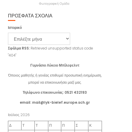
Φωτογραφική Ομάδα
ΠΡΌΣΦΑΤΑ ΣΧΌΛΙΑ
Ιστορικό
Σφάλμα RSS:
Retrieved unsupported status code
"404"
Γυμνάσιο Λύκειο Μπίλεφελντ
Όποιος μαθητής ή γονέας επιθυμεί προσωπική ενημέρωση,
μπορεί να επικοινωνήσει μαζί μας.
Τηλέφωνο επικοινωνίας: 0521 432193
email: mail@lyk-bielef.europe.sch.gr
Ιούλιος 2026
Δ
Τ
Τ
Π
Π
Σ
Κ